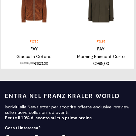
FW25
FW25
FAY
FAY
Giacca In Cotone
Morning Raincoat Corto
€998,00
€890,00
€623,00
ENTRA NEL FRANZ KRALER WORLD
Iscriviti alla Newsletter per scoprire offerte esclusive, preview
sulle nuove collezioni ed eventi.
Per te il 10% di sconto sul tuo primo ordine.
Cosa ti interessa?