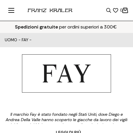
0
Spedizioni gratuite
per ordini superiori a 300€
UOMO
-
FAY
-
Il marchio Fay è stato fondato negli Stati Uniti, dove Diego e
Andrea Della Valle hanno scoperto le giacche da lavoro dei vigili
del fuoco del Maine come elemento di moda. Insieme hanno
riconosciuto il suo potenziale e hanno deciso di implementarlo
... LEGGI DI PIÙ