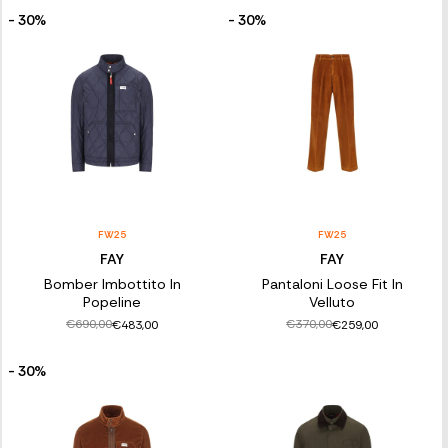
- 30%
- 30%
FW25
FW25
FAY
FAY
Bomber Imbottito In
Pantaloni Loose Fit In
Popeline
Velluto
€690,00
€370,00
€483,00
€259,00
- 30%