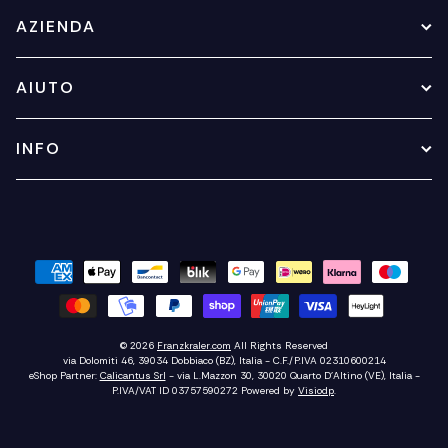
AZIENDA
AIUTO
INFO
© 2026
Franzkraler.com
All Rights Reserved
via Dolomiti 46, 39034 Dobbiaco (BZ), Italia - C.F./P.IVA 02310600214
eShop Partner:
Calicantus Srl
- via L.Mazzon 30, 30020 Quarto D'Altino (VE), Italia -
P.IVA/VAT ID 03757590272
Powered by
Visiodp
.