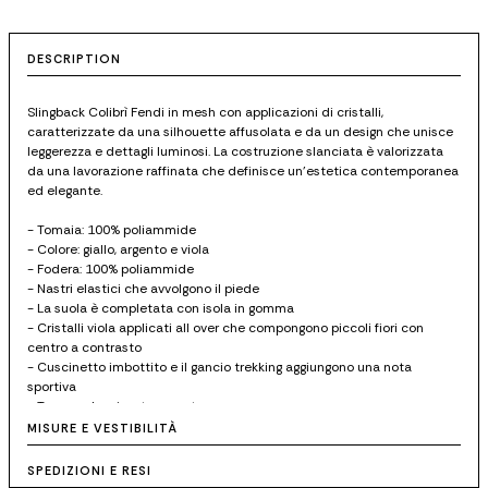
DESCRIPTION
Slingback Colibrì Fendi in mesh con applicazioni di cristalli,
caratterizzate da una silhouette affusolata e da un design che unisce
leggerezza e dettagli luminosi. La costruzione slanciata è valorizzata
da una lavorazione raffinata che definisce un'estetica contemporanea
ed elegante.
- Tomaia: 100% poliammide
- Colore: giallo, argento e viola
- Fodera: 100% poliammide
- Nastri elastici che avvolgono il piede
- La suola è completata con isola in gomma
- Cristalli viola applicati all over che compongono piccoli fiori con
centro a contrasto
- Cuscinetto imbottito e il gancio trekking aggiungono una nota
sportiva
- Tacco galvanizzato argento
- Made in Italy
MISURE E VESTIBILITÀ
- Scatola inclusa
- Codice articolo: 8J8951AY1DF1WC7
SPEDIZIONI E RESI