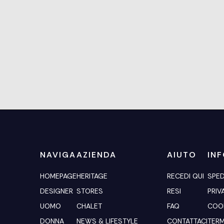
NAVIGA
AZIENDA
AIUTO
IN
HOMEPAGE
HERITAGE
RECEDI QUI
SPED
DESIGNER
STORES
RESI
PRIV
UOMO
CHALET
FAQ
COOK
DONNA
NEWS & LIFESTYLE
CONTATTACI
TERM