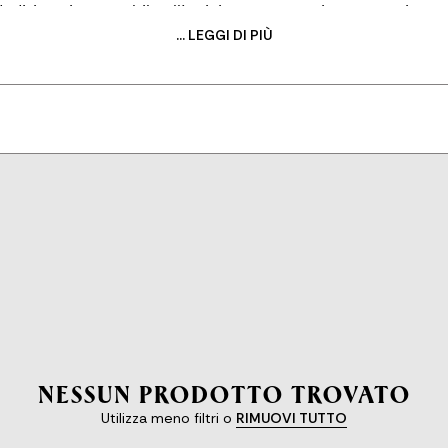
dedizione instancabile all'artigianato e una ricerca continua d
... LEGGI DI PIÙ
NESSUN PRODOTTO TROVATO
Utilizza meno filtri o
RIMUOVI TUTTO