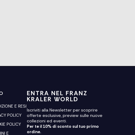
ENTRA NEL FRANZ
FO
KRALER WORLD
IZIONE E RESI
Iscriviti alla Newsletter per scoprire
ACY POLICY
offerte esclusive, preview sulle nuove
collezioni ed eventi.
IE POLICY
Per te il 10% di sconto sul tuo primo
ordine.
INI E