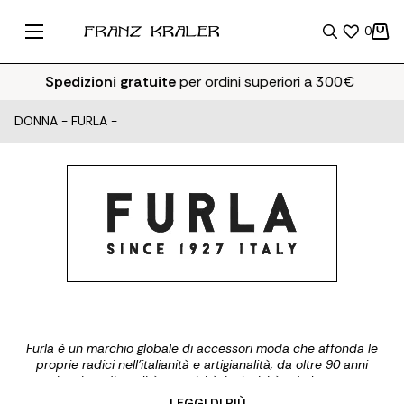
0
Spedizioni gratuite
per ordini superiori a 300€
DONNA
-
FURLA
-
Furla è un marchio globale di accessori moda che affonda le
proprie radici nell’italianità e artigianalità; da oltre 90 anni
sinonimo di qualità, creatività, inclusività ed eleganza
spensierata. Fondata a Bologna nel 1927 da Aldo Furlanetto,
... LEGGI DI PIÙ