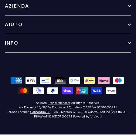
AZIENDA
AIUTO
INFO
© 2026
Franzkraler.com
All Rights Reserved
via Dolomiti 46, 39034 Dobbiaco (BZ), Italia - C.F./P.IVA 02310600214
eShop Partner:
Calicantus Srl
- via L.Mazzon 30, 30020 Quarto D'Altino (VE), Italia -
P.IVA/VAT ID 03757590272
Powered by
Visiodp
.