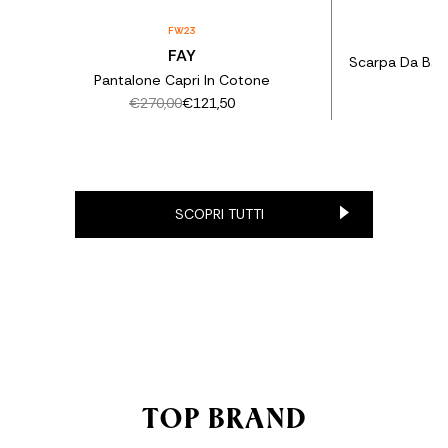
FW23
T
FAY
Scarpa Da Bar
Pantalone Capri In Cotone
€270,00
€121,50
SCOPRI TUTTI
TOP BRAND