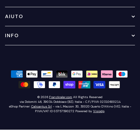
AIUTO
INFO
© 2026
Franzkraler.com
All Rights Reserved
via Dolomiti 46, 39034 Dobbiaco (BZ), Italia - C.F./P.IVA 02310600214
eShop Partner:
Calicantus Srl
- via L.Mazzon 30, 30020 Quarto D'Altino (VE), Italia -
P.IVA/VAT ID 03757590272
Powered by
Visiodp
.