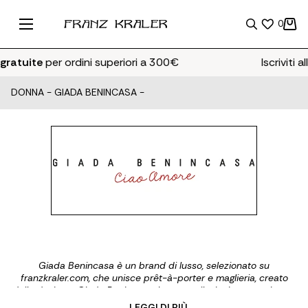
0
gratuite
per ordini superiori a 300€
Iscriviti al
DONNA
-
GIADA BENINCASA
-
Giada Benincasa è un brand di lusso, selezionato su
franzkraler.com, che unisce prêt-à-porter e maglieria, creato
dalla designer Giada Benincasa. Le sue collezioni, caratterizzate
da glamour, colori vivaci e alta qualità Made in Italy, sono
... LEGGI DI PIÙ