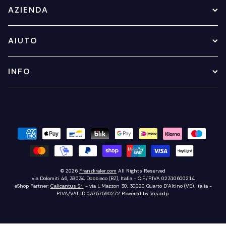
AZIENDA
AIUTO
INFO
© 2026
Franzkraler.com
All Rights Reserved
via Dolomiti 46, 39034 Dobbiaco (BZ), Italia - C.F./P.IVA 02310600214
eShop Partner:
Calicantus Srl
- via L.Mazzon 30, 30020 Quarto D'Altino (VE), Italia -
P.IVA/VAT ID 03757590272
Powered by
Visiodp
.