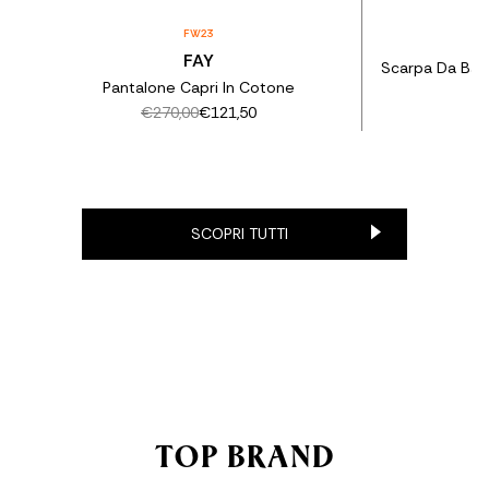
FW23
T
FAY
Scarpa Da Bar
Pantalone Capri In Cotone
€270,00
€121,50
SCOPRI TUTTI
TOP BRAND