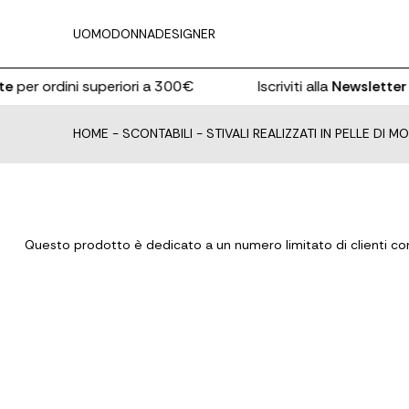
UOMO
DONNA
DESIGNER
te
per ordini superiori a 300€
Iscriviti alla
Newsletter
e
HOME
-
SCONTABILI
-
STIVALI REALIZZATI IN PELLE DI M
Questo prodotto è dedicato a un numero limitato di clienti con 