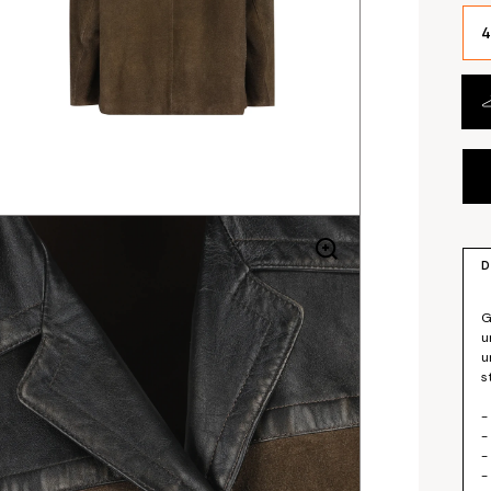
4
D
G
u
u
s
-
-
-
-