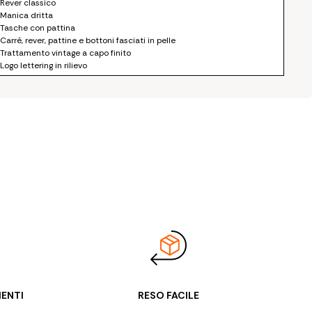
 Rever classico
 Manica dritta
 Tasche con pattina
 Carré, rever, pattine e bottoni fasciati in pelle
 Trattamento vintage a capo finito
 Logo lettering in rilievo
 Codice articolo: MPW01319MNF0017
IENTI
RESO FACILE