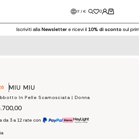
0
IT / €
Iscriviti alla
Newsletter
e ricevi il
10% di sconto
sul primo 
MIU MIU
26
bbotto In Pelle Scamosciata | Donna
.700,00
a da 3 a 12 rate con
ia