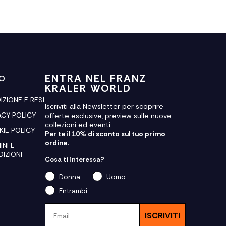
ENTRA NEL FRANZ
FO
KRALER WORLD
IZIONE E RESI
Iscriviti alla Newsletter per scoprire
ACY POLICY
offerte esclusive, preview sulle nuove
collezioni ed eventi.
IE POLICY
Per te il 10% di sconto sul tuo primo
ordine.
INI E
IZIONI
Cosa ti interessa?
Donna
Uomo
Entrambi
Email
ISCRIVITI