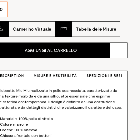
0
Camerino Virtuale
Tabella delle Misure
AGGIUNGI AL CARRELLO
ESCRIPTION
MISURE E VESTIBILITÀ
SPEDIZIONI E RESI
iubbotto Miu Miu realizzato in pelle scamosciata, caratterizzato da
na texture morbida e da una silhouette essenziale che esprime
n'estetica contemporanea. Il design è definito da una costruzione
trutturata e da dettagli distintivi che valorizzano il carattere del capo.
 Materiale: 100% pelle di vitello
 Colore: marrone
 Fodera: 100% viscosa
 Chiusura frontale con bottoni