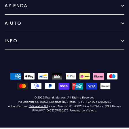
AZIENDA
AIUTO
INFO
© 2026
Franzkraler.com
All Rights Reserved
via Dolomiti 46, 39034 Dobbiaco (BZ), Italia - C.F./P.IVA 02310600214
eShop Partner:
Calicantus Srl
- via L.Mazzon 30, 30020 Quarto D'Altino (VE), Italia -
P.IVA/VAT ID 03757590272
Powered by
Visiodp
.