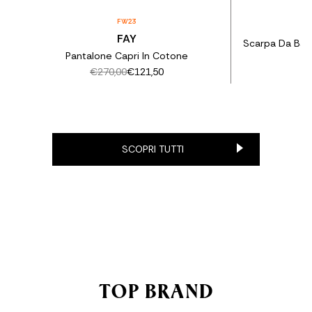
FW23
T
FAY
Scarpa Da Bar
Pantalone Capri In Cotone
€270,00
€121,50
SCOPRI TUTTI
TOP BRAND