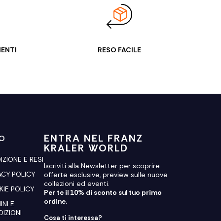
IENTI
RESO FACILE
ENTRA NEL FRANZ
FO
KRALER WORLD
IZIONE E RESI
Iscriviti alla Newsletter per scoprire
ACY POLICY
offerte esclusive, preview sulle nuove
collezioni ed eventi.
IE POLICY
Per te il 10% di sconto sul tuo primo
ordine.
INI E
IZIONI
Cosa ti interessa?