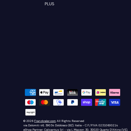
PLUS
© 2026
Franzkraler.com
All Rights Reserved
via Dolomiti 46, 39034 Dobbiaco (BZ), Italia - C.F./P.IVA 02310600214
eShop Partner:
Calicantus Srl
- via L.Mazzon 30, 30020 Quarto D'Altino (VE),