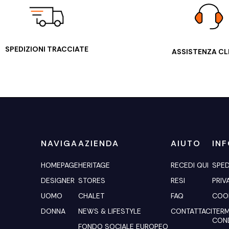
SPEDIZIONI TRACCIATE
ASSISTENZA CL
NAVIGA
AZIENDA
AIUTO
IN
HOMEPAGE
HERITAGE
RECEDI QUI
SPED
DESIGNER
STORES
RESI
PRIV
UOMO
CHALET
FAQ
COOK
DONNA
NEWS & LIFESTYLE
CONTATTACI
TERM
COND
FONDO SOCIALE EUROPEO