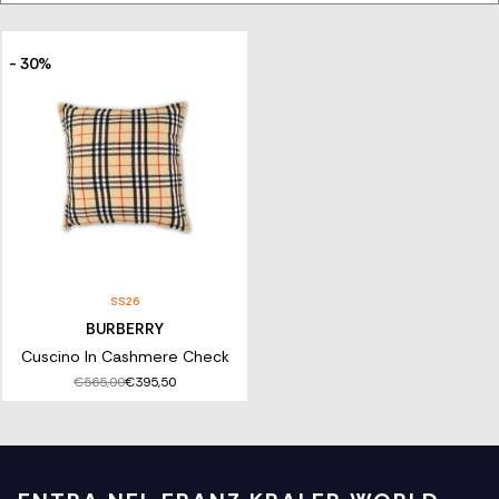
monogramma Thomas Burberry, il design degli accessori
Burberry mescola tradizione e contemporaneità e farà la
differenza in qualsiasi outfit. Esplora la selezione online di Franz
Kraler e lasciati conquistare dall’esclusiva collezione di
- 30%
accessori Burberry.
SS26
BURBERRY
Cuscino In Cashmere Check
€565,00
€395,50