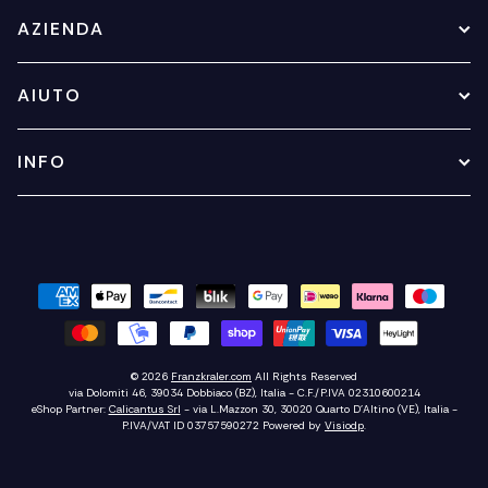
AZIENDA
AIUTO
INFO
© 2026
Franzkraler.com
All Rights Reserved
via Dolomiti 46, 39034 Dobbiaco (BZ), Italia - C.F./P.IVA 02310600214
eShop Partner:
Calicantus Srl
- via L.Mazzon 30, 30020 Quarto D'Altino (VE), Italia -
P.IVA/VAT ID 03757590272
Powered by
Visiodp
.