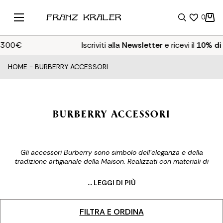
0
a 300€
Iscriviti alla
Newsletter
e ricevi il
10% di
HOME
-
BURBERRY ACCESSORI
BURBERRY ACCESSORI
Gli accessori Burberry sono simbolo dell’eleganza e della
tradizione artigianale della Maison. Realizzati con materiali di
altissima qualità, gli accessori Burberry donna e uomo sono
perfetti per ogni stile e occasione. La selezione Franz Kraler di
... LEGGI DI PIÙ
accessori Burberry si compone delle intramontabili sciarpe
Burberry dall’iconico motivo check, comodi cappellini Burberry,
eleganti cinture Burberry e molto altro, per accompagnare ogni
FILTRA E ORDINA
tuo look. Impreziositi dal motivo a quadri Burberry Check e dal