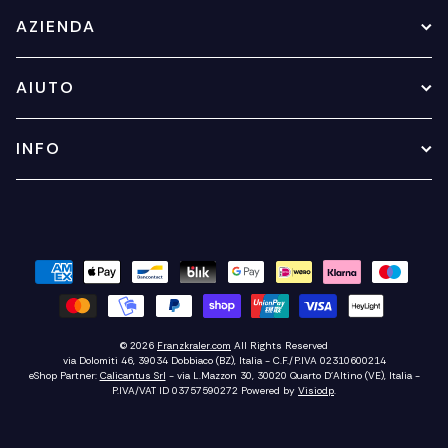
AZIENDA
AIUTO
INFO
© 2026
Franzkraler.com
All Rights Reserved
via Dolomiti 46, 39034 Dobbiaco (BZ), Italia - C.F./P.IVA 02310600214
eShop Partner:
Calicantus Srl
- via L.Mazzon 30, 30020 Quarto D'Altino (VE), Italia -
P.IVA/VAT ID 03757590272
Powered by
Visiodp
.