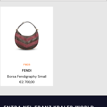
LE ICONICHE BORSE FIRMATE FENDI
Esplora la selezione Franz Kraler di borse Fendi: dalle funzionali
e spaziose borse Sunshine, passando per le bucket bag Mon
Tresor, alle nuove Fendi Flip, le borse Fendi sono sinonimo di
eccellenza e stile. Scegli l’eleganza con le borse Fendi piccole e
grandi, a secchiello e a spalla. Aggiungi un tocco raffinato ai tuoi
look.
FW25
FENDI
Borsa Fendigraphy Small
€2.700,00