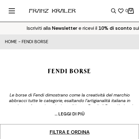
0
Iscriviti alla
Newsletter
e ricevi il
10% di sconto
sul
HOME
-
FENDI BORSE
FENDI BORSE
Le borse di Fendi dimostrano come la creatività del marchio
abbracci tutte le categorie, esaltando l’artigianalità italiana in
tutte le sue forme. La selezione di borse Fendi di Franz Kraler si
popola di modelli caratterizzati da materiali di alta qualità e da
... LEGGI DI PIÙ
un design sofisticato, unendo così stile e funzionalità. Il
monogram FF è parte integrante dell’estetica della Maison:
intrecci, intarsi, rilievi e laser, sono tra le lavorazioni adoperate
FILTRA E ORDINA
nella riproduzione dell’iconica doppia F.