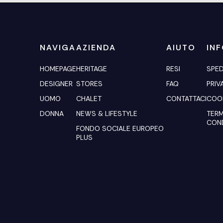
NAVIGA
AZIENDA
AIUTO
IN
HOMEPAGE
HERITAGE
RESI
SPED
DESIGNER
STORES
FAQ
PRIV
UOMO
CHALET
CONTATTACI
COOK
DONNA
NEWS & LIFESTYLE
TERM
COND
FONDO SOCIALE EUROPEO
PLUS