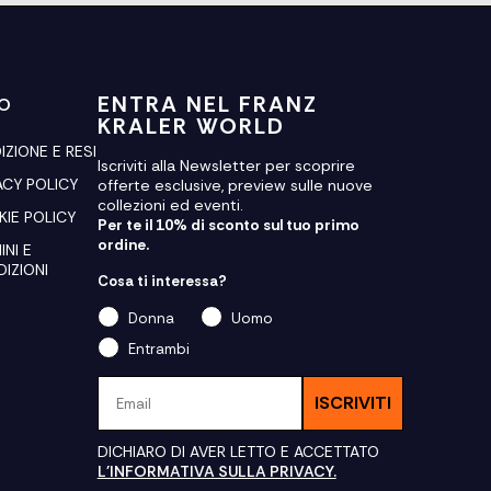
ENTRA NEL FRANZ
FO
KRALER WORLD
IZIONE E RESI
Iscriviti alla Newsletter per scoprire
ACY POLICY
offerte esclusive, preview sulle nuove
collezioni ed eventi.
IE POLICY
Per te il 10% di sconto sul tuo primo
ordine.
INI E
IZIONI
Cosa ti interessa?
Donna
Uomo
Entrambi
Email
ISCRIVITI
DICHIARO DI AVER LETTO E ACCETTATO
L'INFORMATIVA SULLA PRIVACY.