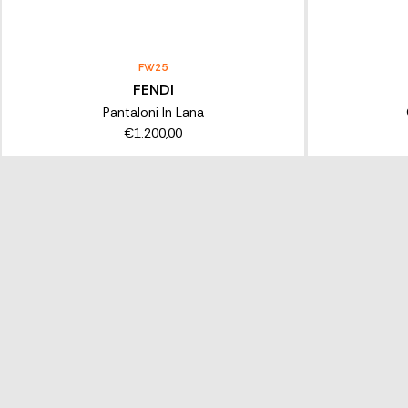
FW25
FENDI
Pantaloni In Lana
€1.200,00