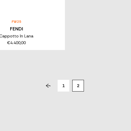
FW25
FENDI
Cappotto In Lana
€4.400,00
1
2