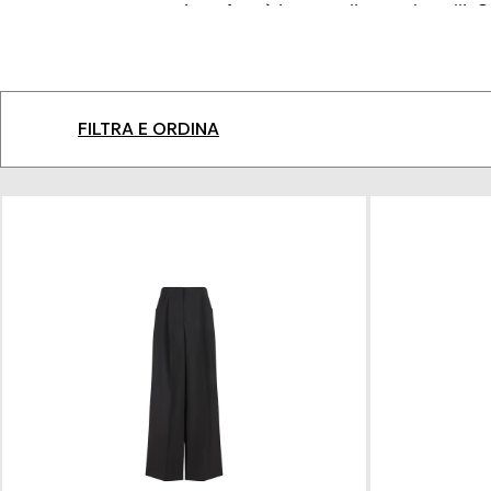
presto si trasformò in un atelier per le pelli. 
collezione varia ed esclusiva di accessori e bor
direttore artistico delle collezioni Couture e Donn
famiglia Fendi. Sotto l'attuale direzione creativa,
FILTRA E ORDINA
Scopri la proposta Franz Kraler per te: Fendi abbi
pensato per chi ricerca il meglio. Dalle iconiche
Fe