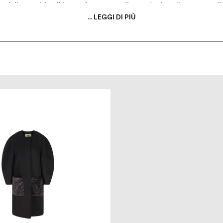
Oggi, il marchio di lusso è noto per il suo design d'avanguardia
se, tra cui l'iconica "Baguette". Lo stilista britannico Kim J
... LEGGI DI PIÙ
a, affianca i direttori artistici Silvia Venturini Fendi e Delfi
 il marchio di lusso continua la sua produzione di pelletteria
promessa di qualità e creatività.
PRODOTTI DI LUSSO FIRMATI FENDI
gliamento, borse, accessori e calzature sono espressione dell’a
 Borse Sunshine in una varietà di colori e dimensioni, alle co
ndi donna e uomo è capace di soddisfare stili e gusti differen