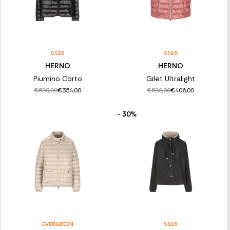
SS26
SS26
HERNO
HERNO
Piumino Corto
Gilet Ultralight
€590,00
€580,00
€354,00
€406,00
- 30%
EVERGREEN
SS26