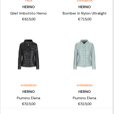
FW26
EVERGREEN
HERNO
HERNO
Gilet Imbottito Herno
Bomber In Nylon Ultralight
€615,00
€715,00
EVERGREEN
EVERGREEN
HERNO
HERNO
Piumino Elena
Piumino Elena
€515,00
€515,00