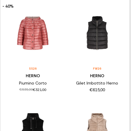
- 40%
SS26
FW26
HERNO
HERNO
Piumino Corto
Gilet Imbottito Herno
€615,00
€535,00
€321,00