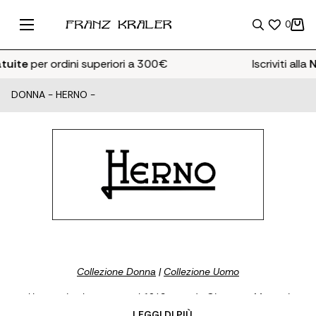
0
uite
per ordini superiori a 300€
Iscriviti alla
Ne
DONNA
-
HERNO
-
Collezione Donna
|
Collezione Uomo
Una storia che nasce nel 1948 quando Giuseppe Marenzi
decide di creare il brand Herno. Conosciuto in tutto il mondo
... LEGGI DI PIÙ