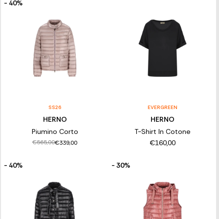
- 40%
SS26
EVERGREEN
HERNO
HERNO
Piumino Corto
T-Shirt In Cotone
€160,00
€565,00
€339,00
- 40%
- 30%