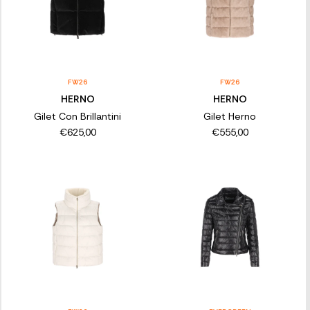
FW26
FW26
HERNO
HERNO
Gilet Con Brillantini
Gilet Herno
€625,00
€555,00