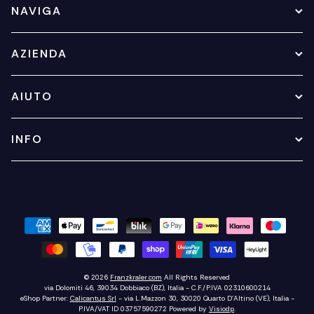
NAVIGA
AZIENDA
AIUTO
INFO
© 2026
Franzkraler.com
All Rights Reserved
via Dolomiti 46, 39034 Dobbiaco (BZ), Italia - C.F./P.IVA 02310600214
eShop Partner:
Calicantus Srl
- via L.Mazzon 30, 30020 Quarto D'Altino (VE), Italia -
P.IVA/VAT ID 03757590272
Powered by
Visiodp
.