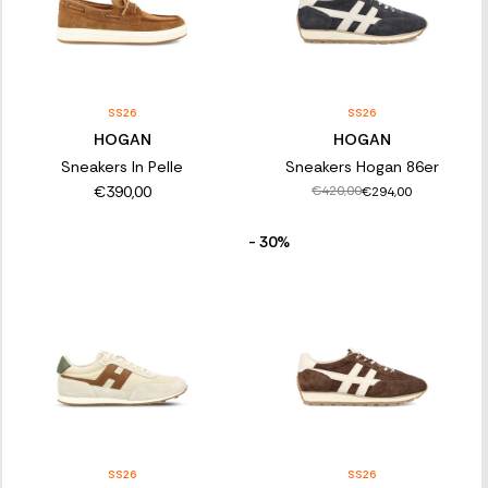
SS26
SS26
HOGAN
HOGAN
Sneakers In Pelle
Sneakers Hogan 86er
€390,00
€420,00
€294,00
- 30%
SS26
SS26