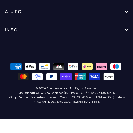
AIUTO
INFO
© 2026
Franzkraler.com
All Rights Reserved
via Dolomiti 46, 39034 Dobbiaco (BZ), Italia - C.F./P.IVA 02310600214
eShop Partner:
Calicantus Srl
- via L.Mazzon 30, 30020 Quarto D'Altino (VE), Italia -
P.IVA/VAT ID 03757590272
Powered by
Visiodp
.