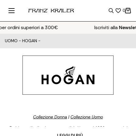
0
r ordini superiori a 300€
Iscriviti alla
Newslett
UOMO
-
HOGAN
-
Collezione Donna
|
Collezione Uomo
Emblema di stile, ricerca e qualità. Nato nel 1986 e parte del
gruppo Tod’s, Hogan, attraverso la sua visione innovativa,
... LEGGI DI PIÙ