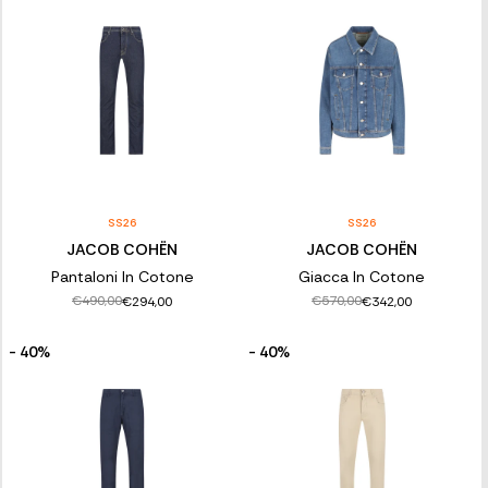
SS26
SS26
JACOB COHËN
JACOB COHËN
Pantaloni In Cotone
Giacca In Cotone
€490,00
€570,00
€294,00
€342,00
- 40%
- 40%