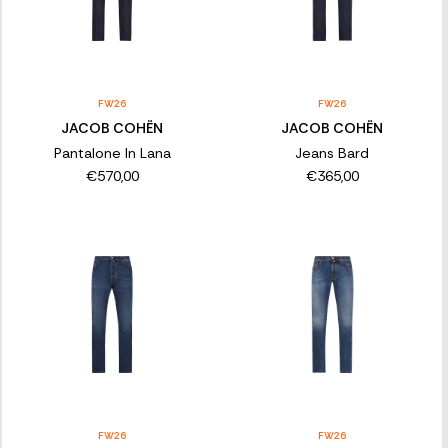
FW26
FW26
JACOB COHËN
JACOB COHËN
Pantalone In Lana
Jeans Bard
€570,00
€365,00
FW26
FW26