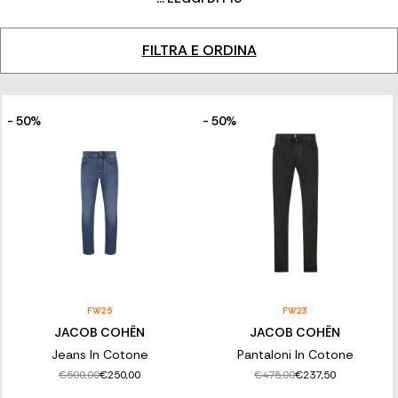
perfetto. L'obiettivo del brand era la realizzazione di un luxury
jeans, raffinato, elegante unico e perfettamente indossabile.
FILTRA E ORDINA
- 50%
- 50%
FW25
FW23
JACOB COHËN
JACOB COHËN
Jeans In Cotone
Pantaloni In Cotone
€500,00
€475,00
€250,00
€237,50