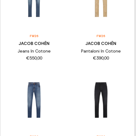
FW26
FW26
JACOB COHËN
JACOB COHËN
Jeans In Cotone
Pantaloni In Cotone
€550,00
€390,00