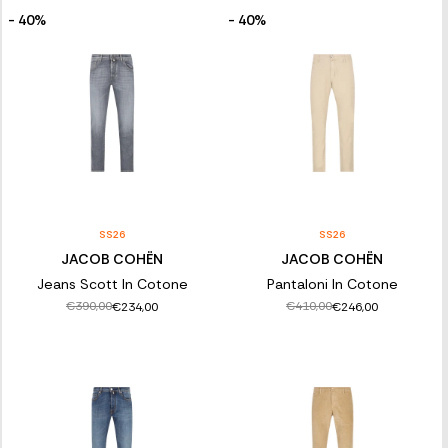
- 40%
- 40%
SS26
SS26
JACOB COHËN
JACOB COHËN
Jeans Scott In Cotone
Pantaloni In Cotone
€390,00
€410,00
€234,00
€246,00