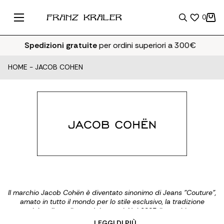
0
Spedizioni gratuite
per ordini superiori a 300€
HOME
-
JACOB COHEN
Il marchio Jacob Cohën è diventato sinonimo di Jeans "Couture",
amato in tutto il mondo per lo stile esclusivo, la tradizione
sartoriale e l'eccellenza dei tessuti. Nel 2003, il marchio venne
rilanciato seguendo una nuova filosofia: un modello di jeans
... LEGGI DI PIÙ