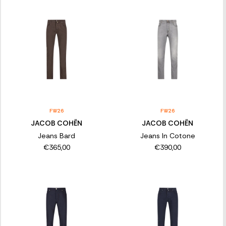
FW26
FW26
JACOB COHËN
JACOB COHËN
Jeans Bard
Jeans In Cotone
€365,00
€390,00