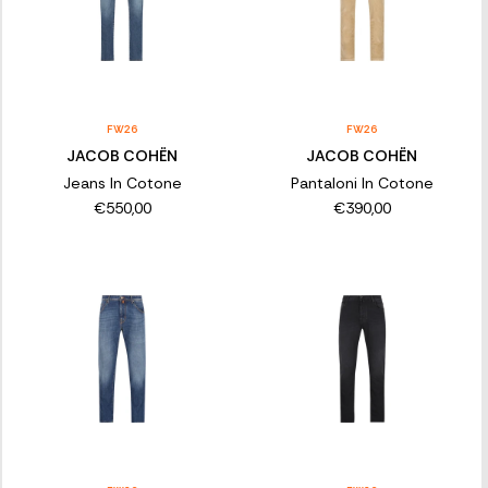
FW26
FW26
JACOB COHËN
JACOB COHËN
Jeans In Cotone
Pantaloni In Cotone
€550,00
€390,00