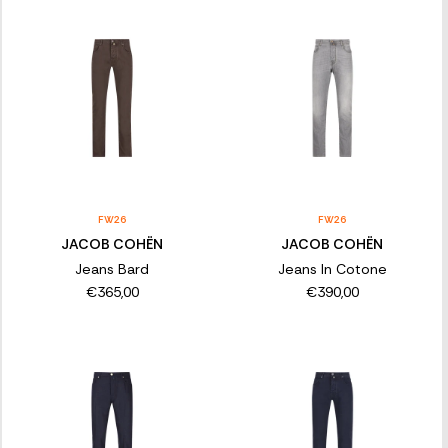
FW26
FW26
JACOB COHËN
JACOB COHËN
Jeans Bard
Jeans In Cotone
€365,00
€390,00