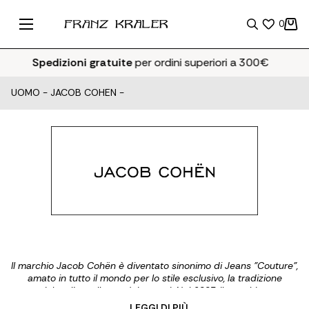
0
Spedizioni gratuite
per ordini superiori a 300€
UOMO
-
JACOB COHEN
-
Il marchio Jacob Cohën è diventato sinonimo di Jeans "Couture",
amato in tutto il mondo per lo stile esclusivo, la tradizione
sartoriale e l'eccellenza dei tessuti. Nel 2003, il marchio venne
rilanciato seguendo una nuova filosofia: un modello di jeans
... LEGGI DI PIÙ