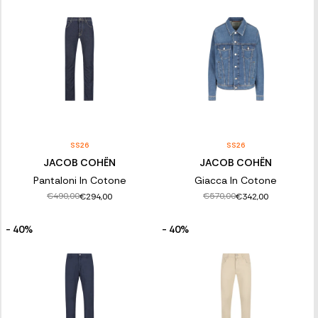
SS26
SS26
JACOB COHËN
JACOB COHËN
Pantaloni In Cotone
Giacca In Cotone
€490,00
€570,00
€294,00
€342,00
- 40%
- 40%