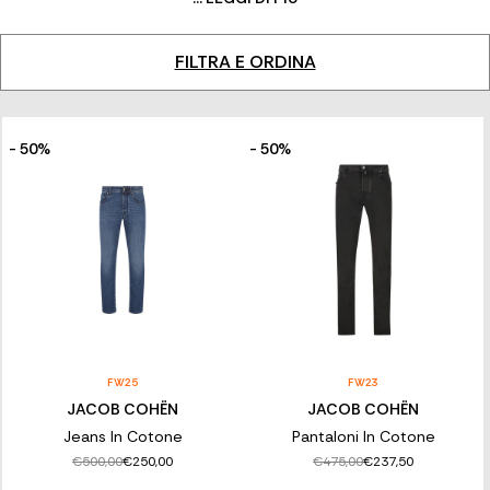
perfetto. L'obiettivo del brand era la realizzazione di un luxury
jeans, raffinato, elegante unico e perfettamente indossabile.
FILTRA E ORDINA
- 50%
- 50%
FW25
FW23
JACOB COHËN
JACOB COHËN
Jeans In Cotone
Pantaloni In Cotone
€500,00
€475,00
€250,00
€237,50