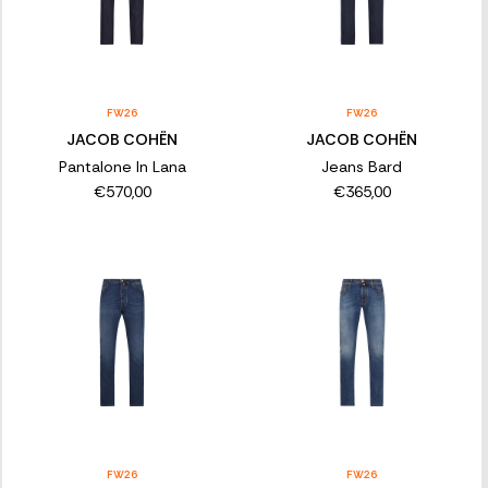
FW26
FW26
JACOB COHËN
JACOB COHËN
Pantalone In Lana
Jeans Bard
€570,00
€365,00
FW26
FW26