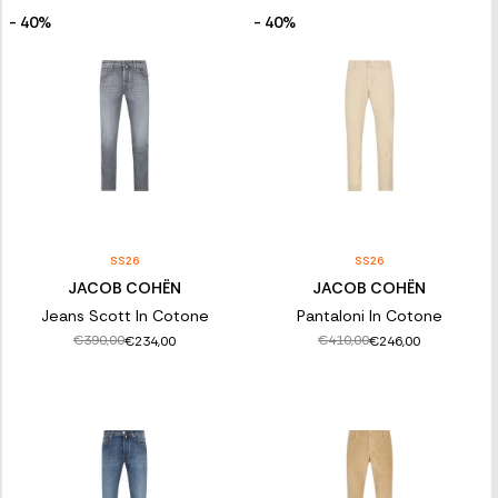
- 40%
- 40%
SS26
SS26
JACOB COHËN
JACOB COHËN
Jeans Scott In Cotone
Pantaloni In Cotone
€390,00
€410,00
€234,00
€246,00