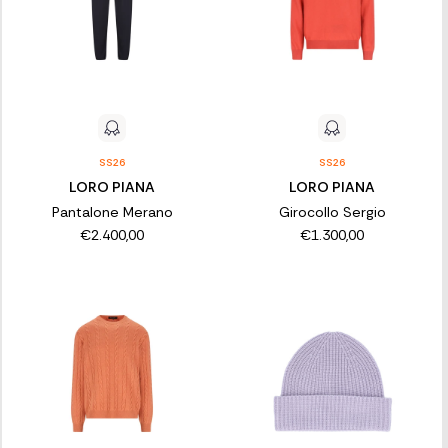
SS26
SS26
LORO PIANA
LORO PIANA
Pantalone Merano
Girocollo Sergio
€2.400,00
€1.300,00