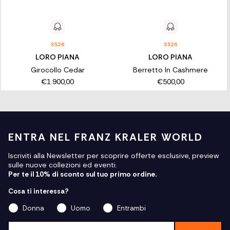
SS26
SS26
LORO PIANA
LORO PIANA
Girocollo Cedar
Berretto In Cashmere
€1.900,00
€500,00
ENTRA NEL FRANZ KRALER WORLD
Iscriviti alla Newsletter per scoprire offerte esclusive, preview
sulle nuove collezioni ed eventi.
Per te il 10% di sconto sul tuo primo ordine.
Cosa ti interessa?
Donna
Uomo
Entrambi
Email