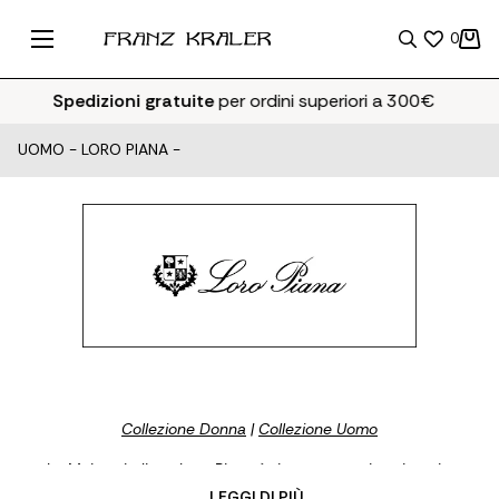
0
Spedizioni gratuite
per ordini superiori a 300€
UOMO
-
LORO PIANA
-
Collezione Donna
|
Collezione Uomo
La Maison italiana Loro Piana è rinomata per i suoi capi e
accessori eleganti senza tempo, sapientemente realizzati con le
... LEGGI DI PIÙ