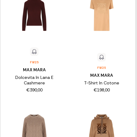
FW25
FW25
MAX MARA
MAX MARA
Dolcevita In Lana E
Cashmere
T-Shirt In Cotone
€390,00
€198,00