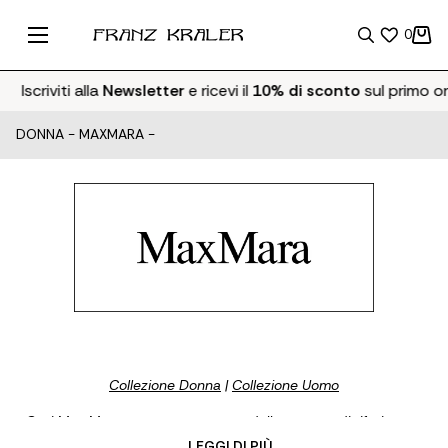
0
scriviti alla
Newsletter
e ricevi il
10% di sconto
sul primo ordin
DONNA
-
MAXMARA
-
Collezione Donna
|
Collezione Uomo
Oggi Max Mara rappresenta un modello e punto di riferimento
per il ready-to-wear italiano e internazionale. Il brand è
... LEGGI DI PIÙ