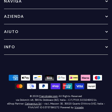
NAVIGA
AZIENDA
AIUTO
INFO
© 2026
Franzkraler.com
All Rights Reserved
via Dolomiti 46, 39034 Dobbiaco (BZ), Italia - C.F./P.IVA 02310600214
eShop Partner:
Calicantus Srl
- via L.Mazzon 30, 30020 Quarto D'Altino (VE), Italia -
P.IVA/VAT ID 03757590272
Powered by
Visiodp
.