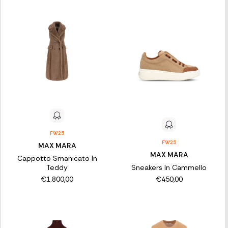
FW25
FW25
MAX MARA
MAX MARA
Cappotto Smanicato In
Teddy
Sneakers In Cammello
€1.800,00
€450,00