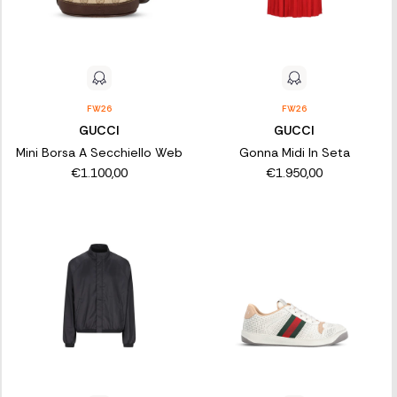
FW26
FW26
GUCCI
GUCCI
Mini Borsa A Secchiello Web
Gonna Midi In Seta
€1.100,00
€1.950,00