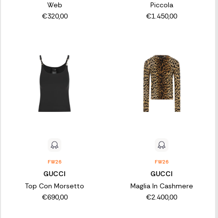
Web
Piccola
€320,00
€1.450,00
FW26
FW26
GUCCI
GUCCI
Top Con Morsetto
Maglia In Cashmere
€690,00
€2.400,00