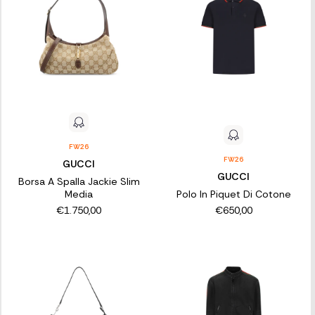
FW26
FW26
GUCCI
GUCCI
Borsa A Spalla Jackie Slim
Media
Polo In Piquet Di Cotone
€1.750,00
€650,00