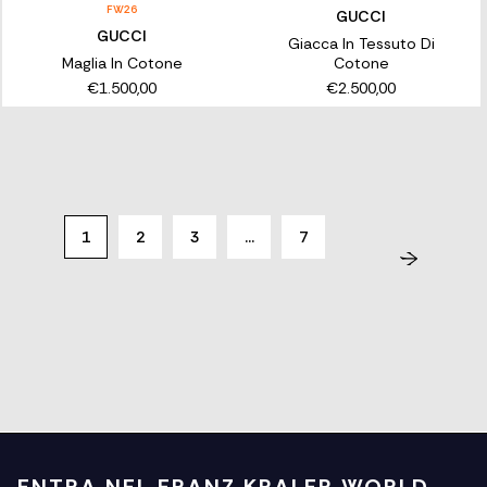
FW26
GUCCI
GUCCI
Giacca In Tessuto Di
Maglia In Cotone
Cotone
€1.500,00
€2.500,00
1
2
3
…
7
ENTRA NEL FRANZ KRALER WORLD