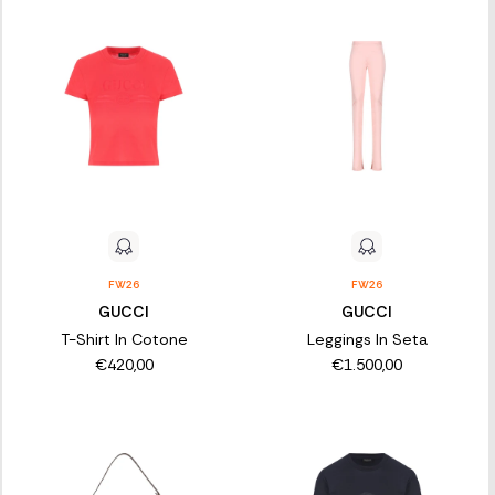
FW26
FW26
GUCCI
GUCCI
T-Shirt In Cotone
Leggings In Seta
€420,00
€1.500,00