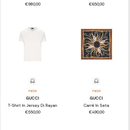
€980,00
€650,00
FW26
FW26
GUCCI
GUCCI
T-Shirt In Jersey Di Rayan
Carré In Seta
€550,00
€490,00