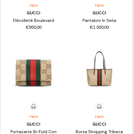
FW26
FW26
GUCCI
GUCCI
Décolleté Boulevard
Pantaloni In Seta
€950,00
€1.500,00
FW26
FW26
GUCCI
GUCCI
Portacarte Bi-Fold Con
Borsa Shopping Tribeca