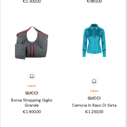
€1.300,00
€980,00
FW26
FW26
GUCCI
GUCCI
Borsa Shopping Giglio
Grande
Camicia In Raso Di Seta
€1.800,00
€1.250,00