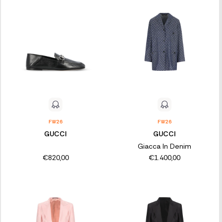
FW26
FW26
GUCCI
GUCCI
Giacca In Denim
€820,00
€1.400,00