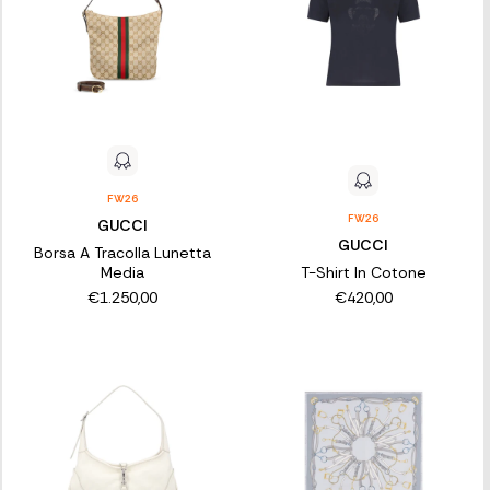
FW26
FW26
GUCCI
GUCCI
Borsa A Tracolla Lunetta
Media
T-Shirt In Cotone
€1.250,00
€420,00