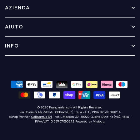
AZIENDA
AIUTO
INFO
© 2026
Franzkraler.com
All Rights Reserved
via Dolomiti 46, 39034 Dobbiaco (BZ), Italia - C.F./P.IVA 02310600214
eShop Partner:
Calicantus Srl
- via L.Mazzon 30, 30020 Quarto D'Altino (VE), Italia -
P.IVA/VAT ID 03757590272
Powered by
Visiodp
.