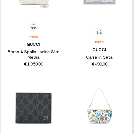
FW26
FW26
GUCCI
GUCCI
Borsa A Spalla Jackie Slim
Media
Carré In Seta
€1.950,00
€490,00