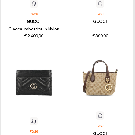
FW26
FW26
GUCCI
GUCCI
Giacca Imbottita In Nylon
€2.400,00
€890,00
FW26
FW26
GUCCI