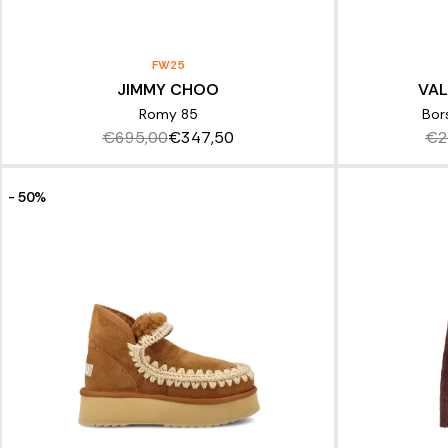
FW25
JIMMY CHOO
VAL
Romy 85
Bor
€695,00
€347,50
€2
- 50%