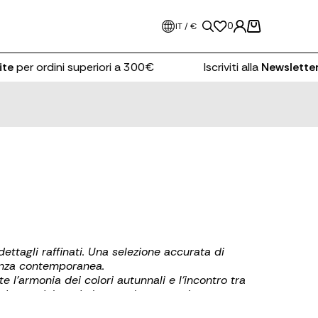
0
IT / €
r ordini superiori a 300€
Iscriviti alla
Newsletter
e ric
ettagli raffinati. Una selezione accurata di
anza contemporanea.
te l’armonia dei colori autunnali e l’incontro tra
ordeaux, dal verde bosco al marrone intenso.