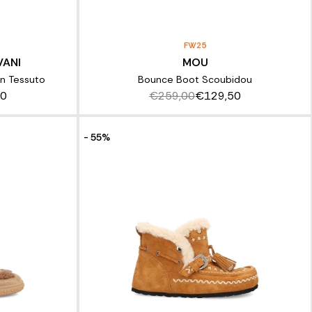
FW25
VANI
MOU
In Tessuto
Bounce Boot Scoubidou
00
€259,00
€129,50
- 55%