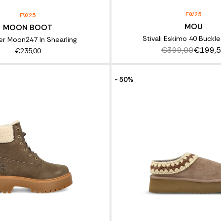
FW25
FW25
MOU
MOON BOOT
Stivali Eskimo 40 Buckl
r Moon247 In Shearling
€399,00
€199,
€235,00
- 50%