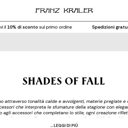
0% di sconto
sul primo ordine
Spedizioni gratuite
pe
SHADES OF FALL
o attraverso tonalità calde e avvolgenti, materie pregiate e d
cessori che interpreta le sfumature della stagione con eleg
o agli accessori che completano lo stile, ogni creazione riflet
la stagione con stile, tra nuance che spaziano dal beige al b
... LEGGI DI PIÙ