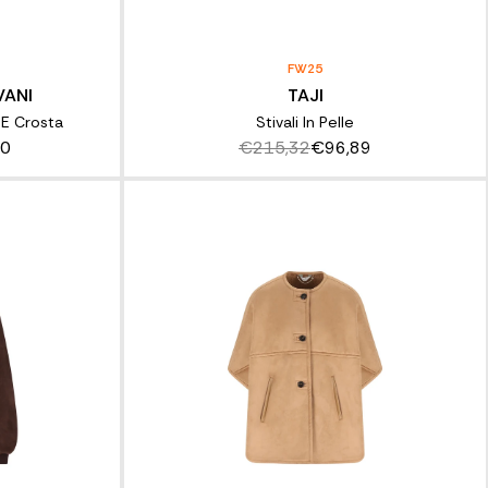
FW25
VANI
TAJI
 E Crosta
Stivali In Pelle
00
€215,32
€96,89