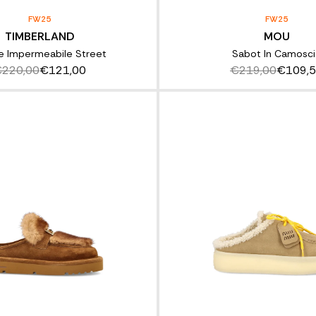
FW25
FW25
TIMBERLAND
MOU
le Impermeabile Street
Sabot In Camosc
220,00
€121,00
€219,00
€109,