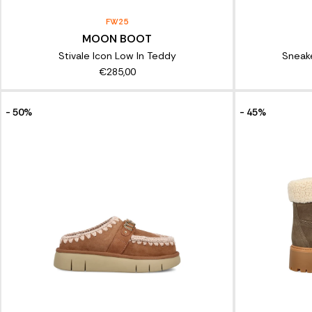
FW25
MOON BOOT
Stivale Icon Low In Teddy
Sneake
€285,00
- 50%
- 45%