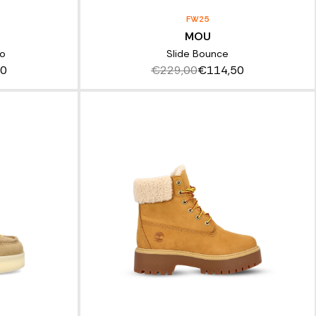
FW25
MOU
io
Slide Bounce
50
€229,00
€114,50