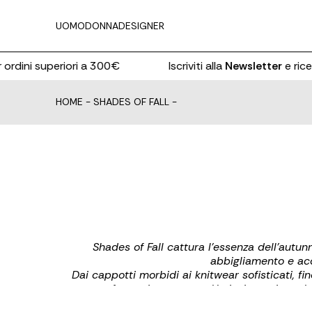
UOMO
DONNA
DESIGNER
ni superiori a 300€
Iscriviti alla
Newsletter
e ricevi il
1
HOME
-
SHADES OF FALL
-
Shades of Fall
cattura l’essenza dell’autunn
abbigliamento e ac
Dai cappotti morbidi ai knitwear sofisticati, fin
comfort e ricercatezza. Un invito a vivere 